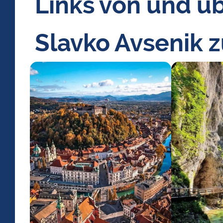
Links von und üb
Slavko Avsenik 