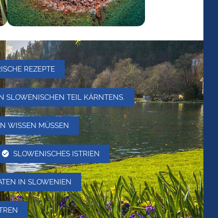
RISCHE REZEPTE
DEN SLOWENISCHEN TEIL KÄRNTENS.
IEN WISSEN MÜSSEN
SLOWENISCHES ISTRIEN
ATEN IN SLOWENIEN
NTREN