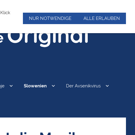
Klick
NUR NOTWENDIGE
ALLE ERLAUBEN
Original
e
je
Slowenien
Der Avsenikvirus