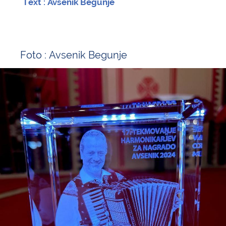
Text : Avsenik Begunje
Foto : Avsenik Begunje