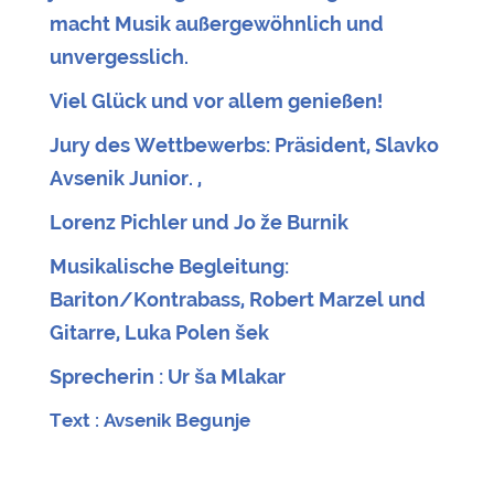
macht Musik außergewöhnlich und
unvergesslich.
Viel Glück und vor allem genießen!
Jury des Wettbewerbs: Präsident, Slavko
Avsenik Junior. ,
Lorenz Pichler und Jo že Burnik
Musikalische Begleitung:
Bariton/Kontrabass, Robert Marzel und
Gitarre, Luka Polen šek
Sprecherin : Ur ša Mlakar
Text : Avsenik Begunje