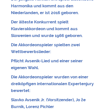
Harmonika und kommt aus den
Niederlanden, er ist 2016 geboren.
Der älteste Konkurrent spielt
Klavierakkordeon und kommt aus
Slowenien und wurde 1966 geboren.
Die Akkordeonspieler spielten zwei
Wettbewerbslieder:
Pflicht Avsenik-Lied und einer seiner
eigenen Wahl.
Die Akkordeonspieler wurden von einer
dreiköpfigen internationalen Expertenjury
bewertet:
Slavko Avsenik Jr. (Vorsitzender), Jo že
Burnik, Lorenz Pichler