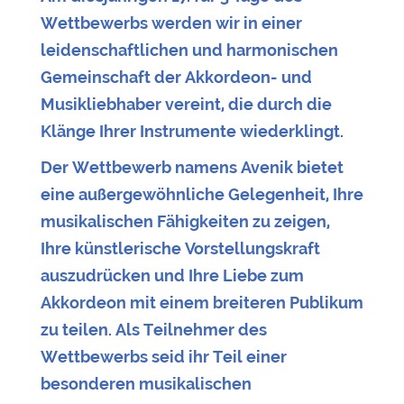
Wettbewerbs werden wir in einer
leidenschaftlichen und harmonischen
Gemeinschaft der Akkordeon- und
Musikliebhaber vereint, die durch die
Klänge Ihrer Instrumente wiederklingt.
Der Wettbewerb namens Avenik bietet
eine außergewöhnliche Gelegenheit, Ihre
musikalischen Fähigkeiten zu zeigen,
Ihre künstlerische Vorstellungskraft
auszudrücken und Ihre Liebe zum
Akkordeon mit einem breiteren Publikum
zu teilen. Als Teilnehmer des
Wettbewerbs seid ihr Teil einer
besonderen musikalischen