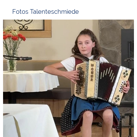
Fotos Talenteschmiede