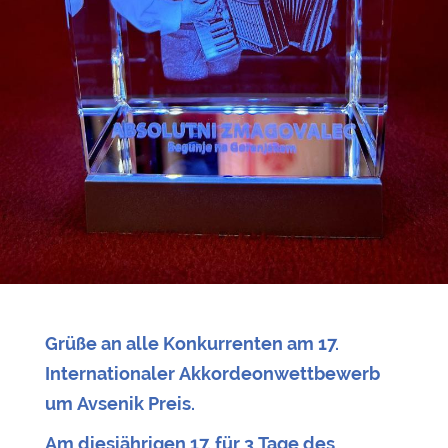
Grüße an alle Konkurrenten am 17.
Internationaler Akkordeonwettbewerb
um Avsenik Preis.
Am diesjährigen 17. für 3 Tage des