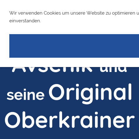
Wir verwenden Cookies um unsere Website zu optimieren 
einverstanden.
Slavko
Avsenik
und
Original
seine
Oberkrainer