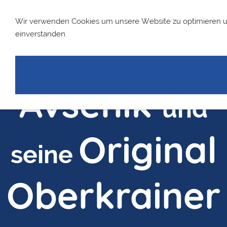
Wir verwenden Cookies um unsere Website zu optimieren 
einverstanden.
Slavko
Avsenik
und
Original
seine
Oberkrainer